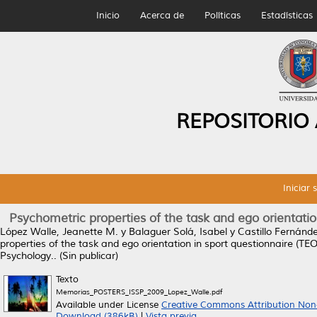
Inicio
Acerca de
Políticas
Estadísticas
REPOSITORIO
Iniciar 
Psychometric properties of the task and ego orientati
López Walle, Jeanette M.
y
Balaguer Solá, Isabel
y
Castillo Fernánd
properties of the task and ego orientation in sport questionnaire (T
Psychology.. (Sin publicar)
Texto
Memorias_POSTERS_ISSP_2009_Lopez_Walle.pdf
Available under License
Creative Commons Attribution Non
Download (386kB)
|
Vista previa