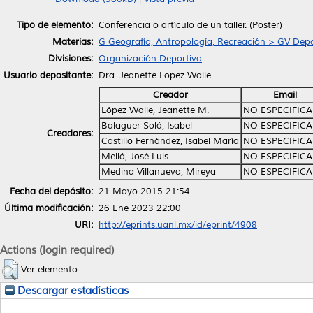
Tipo de elemento:
Conferencia o artículo de un taller. (Poster)
Materias:
G Geografía, Antropología, Recreación > GV Depo
Divisiones:
Organización Deportiva
Usuario depositante:
Dra. Jeanette Lopez Walle
Creador
Email
López Walle, Jeanette M.
NO ESPECIFIC
Balaguer Solá, Isabel
NO ESPECIFIC
Creadores:
Castillo Fernández, Isabel María
NO ESPECIFIC
Meliá, José Luis
NO ESPECIFIC
Medina Villanueva, Mireya
NO ESPECIFIC
Fecha del depósito:
21 Mayo 2015 21:54
Última modificación:
26 Ene 2023 22:00
URI:
http://eprints.uanl.mx/id/eprint/4908
Actions (login required)
Ver elemento
Descargar estadísticas