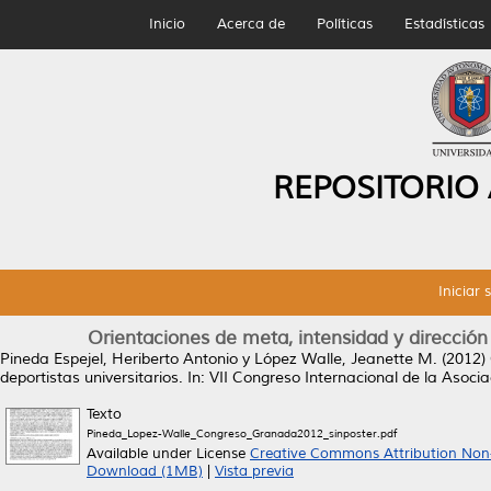
Inicio
Acerca de
Políticas
Estadísticas
REPOSITORIO
Iniciar 
Orientaciones de meta, intensidad y dirección
Pineda Espejel, Heriberto Antonio
y
López Walle, Jeanette M.
(2012)
deportistas universitarios.
In: VII Congreso Internacional de la Asocia
Texto
Pineda_Lopez-Walle_Congreso_Granada2012_sinposter.pdf
Available under License
Creative Commons Attribution Non
Download (1MB)
|
Vista previa