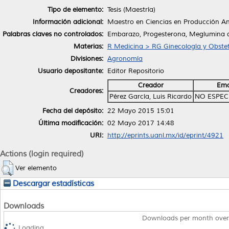
Tipo de elemento:
Tesis (Maestría)
Información adicional:
Maestro en Ciencias en Producción A
Palabras claves no controlados:
Embarazo, Progesterona, Meglumina de
Materias:
R Medicina > RG Ginecología y Obstet
Divisiones:
Agronomía
Usuario depositante:
Editor Repositorio
Creador
Ema
Creadores:
Pérez García, Luis Ricardo
NO ESPEC
Fecha del depósito:
22 Mayo 2015 15:01
Última modificación:
02 Mayo 2017 14:48
URI:
http://eprints.uanl.mx/id/eprint/4921
Actions (login required)
Ver elemento
Descargar estadísticas
Downloads
Downloads per month over
Loading...