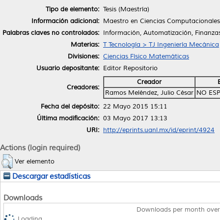
Tipo de elemento:
Tesis (Maestría)
Información adicional:
Maestro en Ciencias Computacionales 
Palabras claves no controlados:
Información, Automatización, Finanzas
Materias:
T Tecnología > TJ Ingeniería Mecánica
Divisiones:
Ciencias Físico Matemáticas
Usuario depositante:
Editor Repositorio
Creador
Creadores:
Ramos Meléndez, Julio César
NO ESP
Fecha del depósito:
22 Mayo 2015 15:11
Última modificación:
03 Mayo 2017 13:13
URI:
http://eprints.uanl.mx/id/eprint/4924
Actions (login required)
Ver elemento
Descargar estadísticas
Downloads
Downloads per month over
Loading...