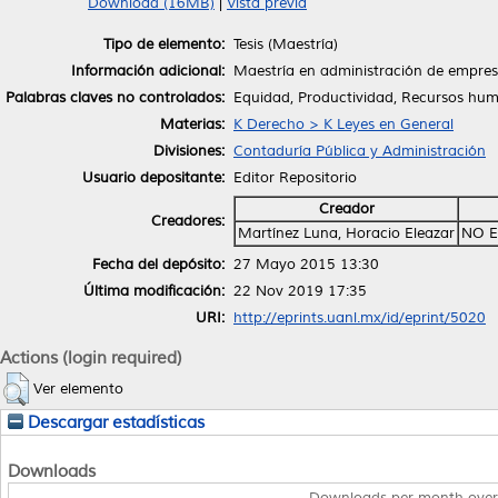
Download (16MB)
|
Vista previa
Tipo de elemento:
Tesis (Maestría)
Información adicional:
Maestría en administración de empre
Palabras claves no controlados:
Equidad, Productividad, Recursos hu
Materias:
K Derecho > K Leyes en General
Divisiones:
Contaduría Pública y Administración
Usuario depositante:
Editor Repositorio
Creador
Creadores:
Martínez Luna, Horacio Eleazar
NO E
Fecha del depósito:
27 Mayo 2015 13:30
Última modificación:
22 Nov 2019 17:35
URI:
http://eprints.uanl.mx/id/eprint/5020
Actions (login required)
Ver elemento
Descargar estadísticas
Downloads
Downloads per month over