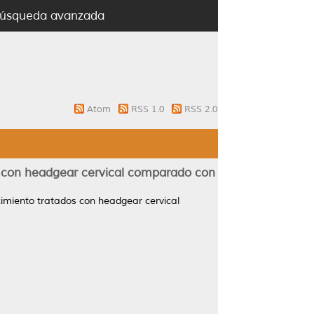
úsqueda avanzada
Atom
RSS 1.0
RSS 2.0
os con headgear cervical comparado con
ecimiento tratados con headgear cervical