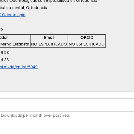
ncias Odontológicas con Especialidad en Ortodoncia
péutica dental, Ortodoncia
K Odontología
io
ador
Email
ORCID
 Mirna Elizabeth
NO ESPECIFICADO
NO ESPECIFICADO
19:58
14:23
anl.mx/id/eprint/5049
Downloads per month over past year