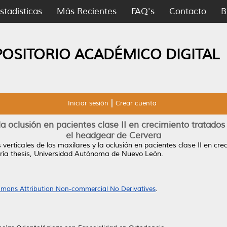
stadísticas
Más Recientes
FAQ's
Contacto
B
POSITORIO ACADÉMICO DIGITAL
Iniciar sesión
Crear cuenta
 la oclusión en pacientes clase II en crecimiento tratad
el headgear de Cervera
verticales de los maxilares y la oclusión en pacientes clase II en cr
ía thesis, Universidad Autónoma de Nuevo León.
mons Attribution Non-commercial No Derivatives
.