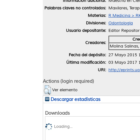
Información adicional:
Maestría en Cie
Palabras claves no controlados:
Maxilares, Tera
Materias:
R Medicina > R
Divisiones:
Odontología
Usuario depositante:
Editor Repositor
Cre
Creadores:
Molina Salinas,
Fecha del depósito:
27 Mayo 2015 
Última modificación:
03 Mayo 2017 
URI:
http://eprints.u
Actions (login required)
Ver elemento
Descargar estadísticas
Downloads
Loading...