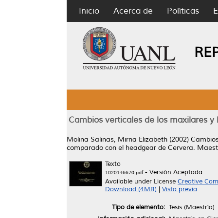
Inicio
Acerca de
Políticas
E
RE
Cambios verticales de los maxilares y
Molina Salinas, Mirna Elizabeth
(2002)
Cambios 
comparado con el headgear de Cervera.
Maestr
Texto
- Versión Aceptada
1020146670.pdf
Available under License
Creative Com
Download (4MB)
|
Vista previa
Tipo de elemento:
Tesis (Maestría)