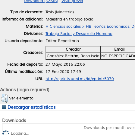
Download (32MB)
|
Vista previa
Tipo de elemento:
Tesis (Maestría)
Información adicional:
Maestría en trabajo social
Materias:
H Ciencias sociales > HB Teorías Económicas, 
Divisiones:
Trabajo Social y Desarrollo Humano
Usuario depositante:
Editor Repositorio
Creador
Email
Creadores:
González Beltrán, Rosa Isela
NO ESPECIFICAD
Fecha del depósito:
27 Mayo 2015 22:06
Última modificación:
17 Ene 2020 17:49
URI:
http://eprints.uanl.mx/id/eprint/5070
Actions (login required)
Ver elemento
Descargar estadísticas
Downloads
Downloads per month over
Loading...