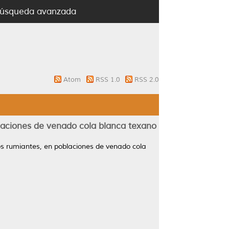
úsqueda avanzada
Atom
RSS 1.0
RSS 2.0
laciones de venado cola blanca texano
os rumiantes, en poblaciones de venado cola