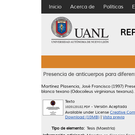
Inicio
Acerca de
Políticas
E
RE
Presencia de anticuerpos para difere
Martínez Plasencia, José Francisco
(1997)
Prese
blanca texano (Odocoileus virginianus texanus).
Texto
- Versión Aceptada
1020120182.PDF
Available under License
Creative Com
Download (10MB)
|
Vista previa
Tipo de elemento:
Tesis (Maestría)