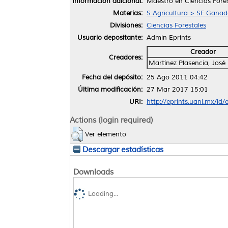
Información adicional:
Maestro en Ciencias Fores
Materias:
S Agricultura > SF Ganade
Divisiones:
Ciencias Forestales
Usuario depositante:
Admin Eprints
Creador
Creadores:
Martínez Plasencia, José
Fecha del depósito:
25 Ago 2011 04:42
Última modificación:
27 Mar 2017 15:01
URI:
http://eprints.uanl.mx/id/
Actions (login required)
Ver elemento
Descargar estadísticas
Downloads
Loading...