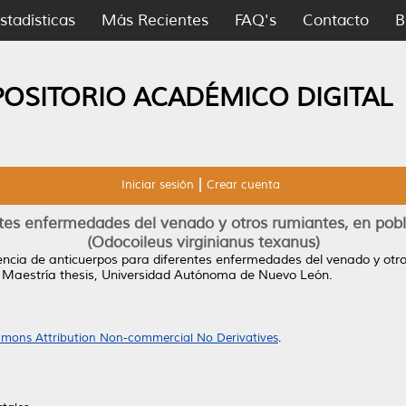
stadísticas
Más Recientes
FAQ's
Contacto
B
POSITORIO ACADÉMICO DIGITAL
Iniciar sesión
Crear cuenta
ntes enfermedades del venado y otros rumiantes, en pob
(Odocoileus virginianus texanus)
ncia de anticuerpos para diferentes enfermedades del venado y otr
Maestría thesis, Universidad Autónoma de Nuevo León.
mons Attribution Non-commercial No Derivatives
.