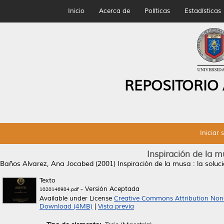
Inicio
Acerca de
Políticas
Estadísticas
REPOSITORIO
Iniciar 
Inspiración de la m
Baños Alvarez, Ana Jocabed
(2001)
Inspiración de la musa : la solu
Texto
- Versión Aceptada
1020146984.pdf
Available under License
Creative Commons Attribution Non
Download (4MB)
|
Vista previa