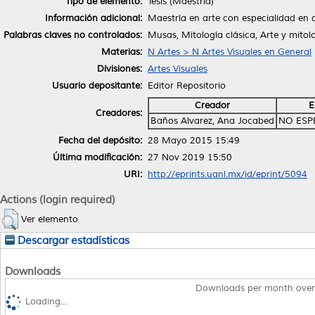
Tipo de elemento:
Tesis (Maestría)
Información adicional:
Maestría en arte con especialidad en d
Palabras claves no controlados:
Musas, Mitología clásica, Arte y mitolo
Materias:
N Artes > N Artes Visuales en General
Divisiones:
Artes Visuales
Usuario depositante:
Editor Repositorio
Creador
E
Creadores:
Baños Alvarez, Ana Jocabed
NO ESP
Fecha del depósito:
28 Mayo 2015 15:49
Última modificación:
27 Nov 2019 15:50
URI:
http://eprints.uanl.mx/id/eprint/5094
Actions (login required)
Ver elemento
Descargar estadísticas
Downloads
Downloads per month over
Loading...