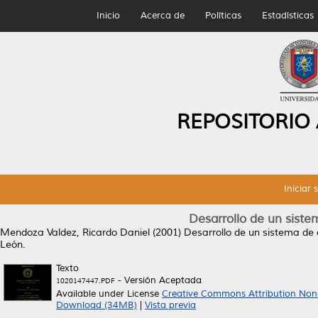
Inicio
Acerca de
Políticas
Estadísticas
REPOSITORIO
Iniciar 
Desarrollo de un siste
Mendoza Valdez, Ricardo Daniel
(2001)
Desarrollo de un sistema de c
León.
Texto
- Versión Aceptada
1020147447.PDF
Available under License
Creative Commons Attribution Non
Download (34MB)
|
Vista previa