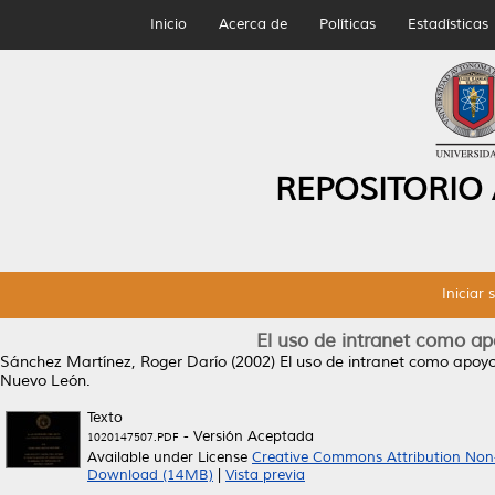
Inicio
Acerca de
Políticas
Estadísticas
REPOSITORIO
Iniciar 
El uso de intranet como a
Sánchez Martínez, Roger Darío
(2002)
El uso de intranet como apoy
Nuevo León.
Texto
- Versión Aceptada
1020147507.PDF
Available under License
Creative Commons Attribution Non
Download (14MB)
|
Vista previa