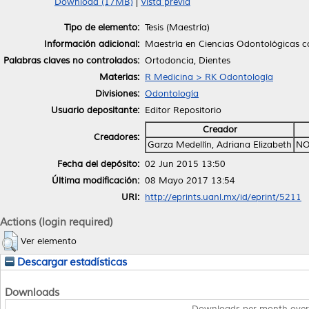
Download (17MB)
|
Vista previa
Tipo de elemento:
Tesis (Maestría)
Información adicional:
Maestría en Ciencias Odontológicas c
Palabras claves no controlados:
Ortodoncia, Dientes
Materias:
R Medicina > RK Odontología
Divisiones:
Odontología
Usuario depositante:
Editor Repositorio
Creador
Creadores:
Garza Medellín, Adriana Elizabeth
NO
Fecha del depósito:
02 Jun 2015 13:50
Última modificación:
08 Mayo 2017 13:54
URI:
http://eprints.uanl.mx/id/eprint/5211
Actions (login required)
Ver elemento
Descargar estadísticas
Downloads
Downloads per month over