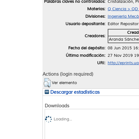
Palabras claves no controlados:
Cristalización, P
Materias:
Q Ciencia > QD
Divisiones:
Ingeniería Mecán
Usuario depositante:
Editor Repositor
Cread
Creadores:
Aranda Sánche
Fecha del depósito:
08 Jun 2015 16
Última modificación:
27 Nov 2019 19
URI:
http://eprints.u
Actions (login required)
Ver elemento
Descargar estadísticas
Downloads
Loading...