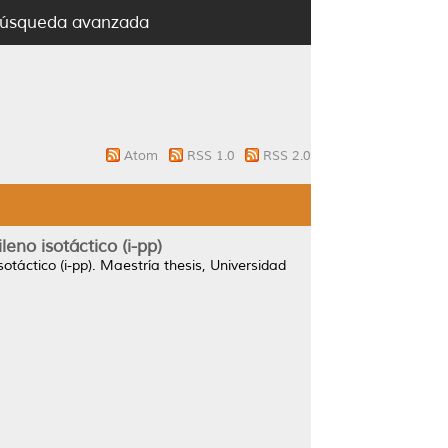
úsqueda avanzada
Atom
RSS 1.0
RSS 2.0
leno isotáctico (i-pp)
otáctico (i-pp).
Maestría thesis, Universidad