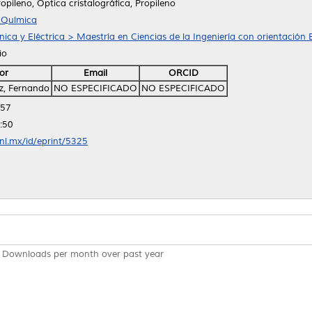
ropileno, Optica cristalográfica, Propileno
 Química
ica y Eléctrica > Maestría en Ciencias de la Ingeniería con orientación 
io
or
Email
ORCID
z, Fernando
NO ESPECIFICADO
NO ESPECIFICADO
:57
:50
anl.mx/id/eprint/5325
Downloads per month over past year