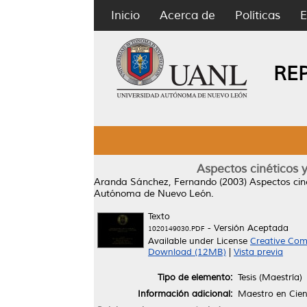
Inicio
Acerca de
Políticas
E
RE
Aspectos cinéticos y 
Aranda Sánchez, Fernando
(2003)
Aspectos ciné
Autónoma de Nuevo León.
Texto
- Versión Aceptada
1020149030.PDF
Available under License
Creative Com
Download (12MB)
|
Vista previa
Tipo de elemento:
Tesis (Maestría)
Información adicional:
Maestro en Cien