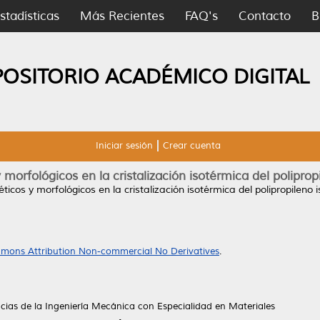
stadísticas
Más Recientes
FAQ's
Contacto
B
POSITORIO ACADÉMICO DIGITAL
Iniciar sesión
Crear cuenta
morfológicos en la cristalización isotérmica del polipropi
ticos y morfológicos en la cristalización isotérmica del polipropileno is
mons Attribution Non-commercial No Derivatives
.
cias de la Ingeniería Mecánica con Especialidad en Materiales