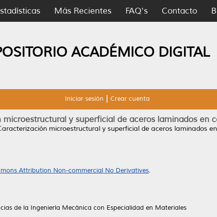
stadísticas
Más Recientes
FAQ's
Contacto
B
POSITORIO ACADÉMICO DIGITAL
Iniciar sesión
Crear cuenta
 microestructural y superficial de aceros laminados en ca
Caracterización microestructural y superficial de aceros laminados en c
mons Attribution Non-commercial No Derivatives
.
cias de la Ingeniería Mecánica con Especialidad en Materiales