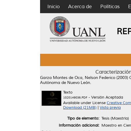
Inicio
Acerca de
Políticas
E
RE
Caracterización
Garza Montes de Oca, Nelson Federico
(2003)
Autónoma de Nuevo León.
Texto
- Versión Aceptada
1020149036.PDF
Available under License
Creative Com
Download (21MB)
|
Vista previa
Tipo de elemento:
Tesis (Maestría)
Información adicional:
Maestro en Cien