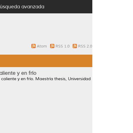
úsqueda avanzada
Atom
RSS 1.0
RSS 2.0
liente y en frío
aliente y en frío.
Maestría thesis, Universidad