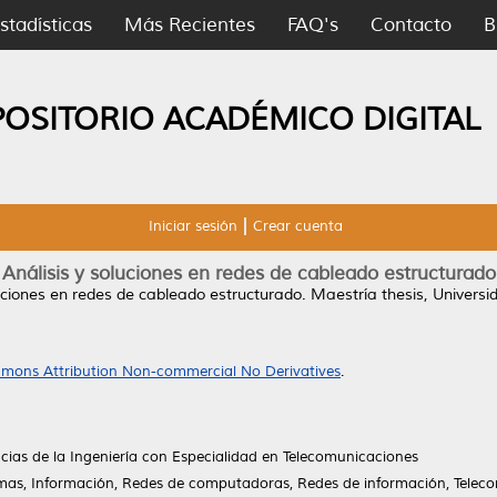
stadísticas
Más Recientes
FAQ's
Contacto
B
POSITORIO ACADÉMICO DIGITAL
Iniciar sesión
Crear cuenta
Análisis y soluciones en redes de cableado estructurado
luciones en redes de cableado estructurado.
Maestría thesis, Univers
mons Attribution Non-commercial No Derivatives
.
cias de la Ingeniería con Especialidad en Telecomunicaciones
temas, Información, Redes de computadoras, Redes de información, Telec