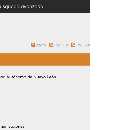
úsqueda avanzada
Atom
RSS 1.0
RSS 2.0
idad Autónoma de Nuevo León.
omunicaciones