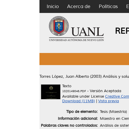
Inicio
Acerca de
Políticas
E
RE
Torres López, Juan Alberto
(2003)
Análisis y so
Texto
- Versión Aceptada
1020149046.PDF
Available under License
Creative Com
Download (11MB)
|
Vista previa
Tipo de elemento:
Tesis (Maestría)
Información adicional:
Maestro en Cien
Palabras claves no controlados:
Análisis de sis