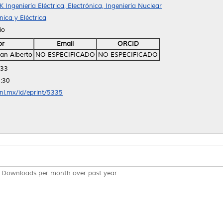
K Ingeniería Eléctrica, Electrónica, Ingeniería Nuclear
ica y Eléctrica
io
or
Email
ORCID
uan Alberto
NO ESPECIFICADO
NO ESPECIFICADO
:33
:30
anl.mx/id/eprint/5335
Downloads per month over past year