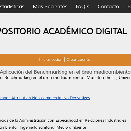
stadísticas
Más Recientes
FAQ's
Contacto
B
POSITORIO ACADÉMICO DIGITAL
Iniciar sesión
Crear cuenta
Aplicación del Benchmarking en el área medioambienta
del Benchmarking en el área medioambiental.
Maestría thesis, Univ
mons Attribution Non-commercial No Derivatives
.
cias de la Administración con Especialidad en Relaciones Industriales
mbiental, Ingeniería sanitaria, Medio ambiente