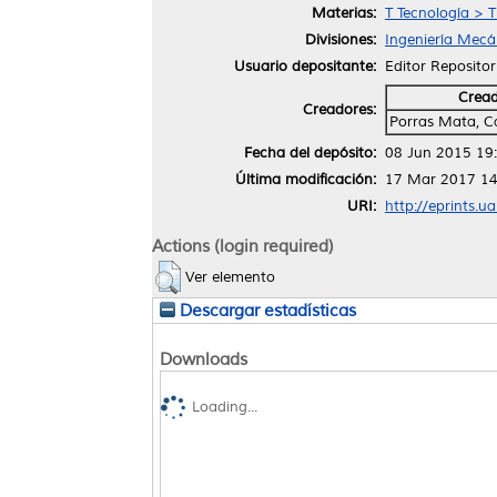
Materias:
T Tecnología > T
Divisiones:
Ingeniería Mecán
Usuario depositante:
Editor Repositor
Crea
Creadores:
Porras Mata, Ca
Fecha del depósito:
08 Jun 2015 19
Última modificación:
17 Mar 2017 14
URI:
http://eprints.u
Actions (login required)
Ver elemento
Descargar estadísticas
Downloads
Loading...