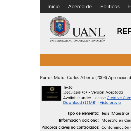
Inicio
Acerca de
Políticas
E
RE
Porras Mata, Carlos Alberto
(2003)
Aplicación 
Texto
- Versión Aceptada
1020149205.PDF
Available under License
Creative Com
Download (11MB)
|
Vista previa
Tipo de elemento:
Tesis (Maestría)
Información adicional:
Maestría en Cien
Palabras claves no controlados:
Contaminación a