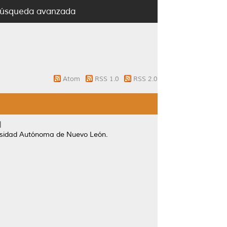
úsqueda avanzada
Atom
RSS 1.0
RSS 2.0
l
ersidad Autónoma de Nuevo León.