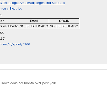
D Tecnología Ambiental, Ingeniería Sanitaria
ica y Eléctrica
io
dor
Email
ORCID
rlos Alberto
NO ESPECIFICADO
NO ESPECIFICADO
:55
:37
anl.mx/id/eprint/5366
Downloads per month over past year