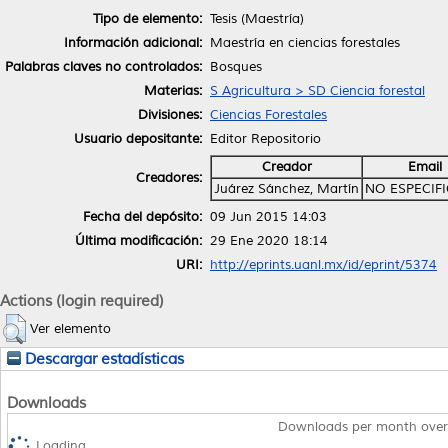
Tipo de elemento:
Tesis (Maestría)
Información adicional:
Maestría en ciencias forestales
Palabras claves no controlados:
Bosques
Materias:
S Agricultura > SD Ciencia forestal
Divisiones:
Ciencias Forestales
Usuario depositante:
Editor Repositorio
Creador
Email
Creadores:
Juárez Sánchez, Martín
NO ESPECIF
Fecha del depósito:
09 Jun 2015 14:03
Última modificación:
29 Ene 2020 18:14
URI:
http://eprints.uanl.mx/id/eprint/5374
Actions (login required)
Ver elemento
Descargar estadísticas
Downloads
Downloads per month over
Loading...