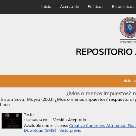
Inicio
Acerca de
Políticas
Estadísticas
REPOSITORIO
Iniciar 
¿Mas o menos impuestos? re
Tristán Sosa, Mayra
(2003)
¿Mas o menos impuestos? respuesta al p
León.
Texto
- Versión Aceptada
1020149234.PDF
Available under License
Creative Commons Attribution Non
Download (5MB)
|
Vista previa