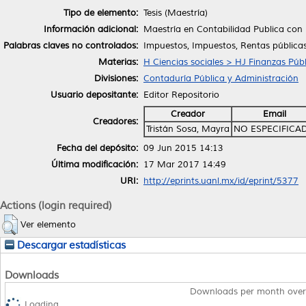
Tipo de elemento:
Tesis (Maestría)
Información adicional:
Maestría en Contabilidad Publica con 
Palabras claves no controlados:
Impuestos, Impuestos, Rentas pública
Materias:
H Ciencias sociales > HJ Finanzas Públ
Divisiones:
Contaduría Pública y Administración
Usuario depositante:
Editor Repositorio
Creador
Email
Creadores:
Tristán Sosa, Mayra
NO ESPECIFICA
Fecha del depósito:
09 Jun 2015 14:13
Última modificación:
17 Mar 2017 14:49
URI:
http://eprints.uanl.mx/id/eprint/5377
Actions (login required)
Ver elemento
Descargar estadísticas
Downloads
Downloads per month over
Loading...