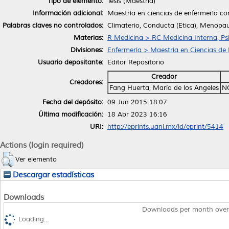
Tipo de elemento:
Tesis (Maestría)
Información adicional:
Maestría en ciencias de enfermería co
Palabras claves no controlados:
Climaterio, Conducta (Etica), Menopau
Materias:
R Medicina > RC Medicina Interna, Psi
Divisiones:
Enfermería > Maestría en Ciencias de
Usuario depositante:
Editor Repositorio
Creador
Creadores:
Fang Huerta, María de los Angeles
N
Fecha del depósito:
09 Jun 2015 18:07
Última modificación:
18 Abr 2023 16:16
URI:
http://eprints.uanl.mx/id/eprint/5414
Actions (login required)
Ver elemento
Descargar estadísticas
Downloads
Downloads per month over
Loading...