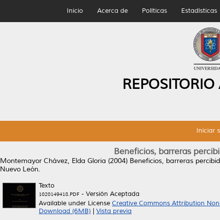
Inicio
Acerca de
Políticas
Estadísticas
REPOSITORIO
Iniciar 
Beneficios, barreras percib
Montemayor Chávez, Elda Gloria
(2004)
Beneficios, barreras percibid
Nuevo León.
Texto
- Versión Aceptada
1020149418.PDF
Available under License
Creative Commons Attribution Non
Download (6MB)
|
Vista previa