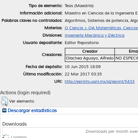
Tipo de elemento:
Tesis (Maestría)
Información adicional:
Maestro en Ciencias de la Ingeniería E
Palabras claves no controlados:
Algoritmos, Sistemas de potencia, Al
Materias:
Q Ciencia > QA Matemáticas, Ciencia
Divisiones:
Ingeniería Mecánica y Eléctrica
Usuario depositante:
Editor Repositorio
Creador
Emai
Creadores:
Olachea Aguayo, Alfredo
NO ESPECI
Fecha del depósito:
10 Jun 2015 18:09
Última modificación:
22 Mar 2017 03:35
URI:
http://eprints.uanl.mx/id/eprint/5433
Actions (login required)
Ver elemento
Descargar estadísticas
Downloads
Downloads per month over
Loading...