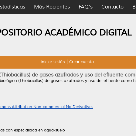
stadísticas
Más Recientes
FAQ's
Contacto
B
POSITORIO ACADÉMICO DIGITAL
Iniciar sesión
Crear cuenta
(Thiobacillus) de gases azufrados y uso del efluente como 
biológica (Thiobacillus) de gases azufrados y uso del efluente como fer
mons Attribution Non-commercial No Derivatives
.
las con especialidad en agua-suelo