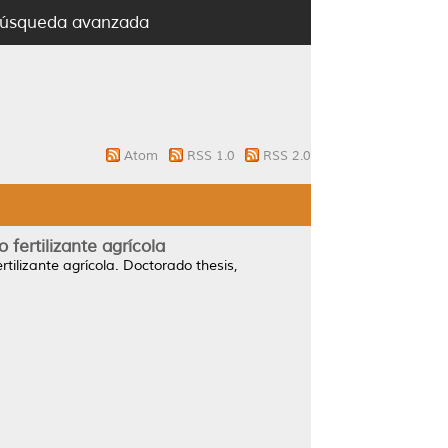
úsqueda avanzada
Atom
RSS 1.0
RSS 2.0
fertilizante agrícola
tilizante agrícola.
Doctorado thesis,