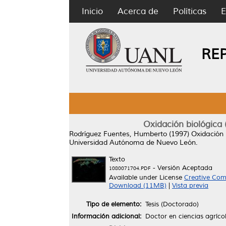
Inicio
Acerca de
Políticas
E
RE
Oxidación biológica 
Rodríguez Fuentes, Humberto
(1997)
Oxidación 
Universidad Autónoma de Nuevo León.
Texto
- Versión Aceptada
1080071704.PDF
Available under License
Creative Com
Download (11MB)
|
Vista previa
Tipo de elemento:
Tesis (Doctorado)
Información adicional:
Doctor en ciencias agríco