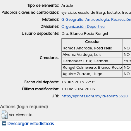
Tipo de elemento:
Article
Palabras claves no controlados:
ejercicio, escala de Borg, lactato, frec
Materias:
G Geografía, Antropología, Recreació
Divisiones:
Organización Deportiva
Usuario depositante:
Dra. Blanca Rocio Rangel
Creador
Ramos Andrade, Rosa Isela
NO 
Alvarez Verdugo, Luis
NO 
Creadores:
Hernández Cruz, Germán
cru
Rangel Colmenero, Blanca Rocío
NO 
Aguirre Zuazua, Hugo
NO 
Fecha del depósito:
16 Jun 2015 22:35
Última modificación:
10 Dic 2024 20:06
URI:
http://eprints.uanl.mx/id/eprint/5520
Actions (login required)
Ver elemento
Descargar estadísticas