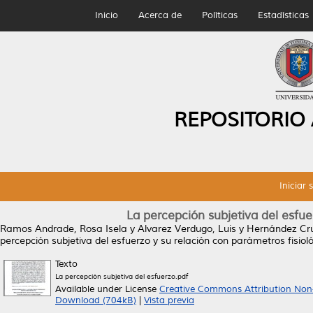
Inicio
Acerca de
Políticas
Estadísticas
REPOSITORIO
Iniciar 
La percepción subjetiva del esfue
Ramos Andrade, Rosa Isela
y
Alvarez Verdugo, Luis
y
Hernández Cr
percepción subjetiva del esfuerzo y su relación con parámetros fisioló
Texto
La percepción subjetiva del esfuerzo.pdf
Available under License
Creative Commons Attribution Non
Download (704kB)
|
Vista previa