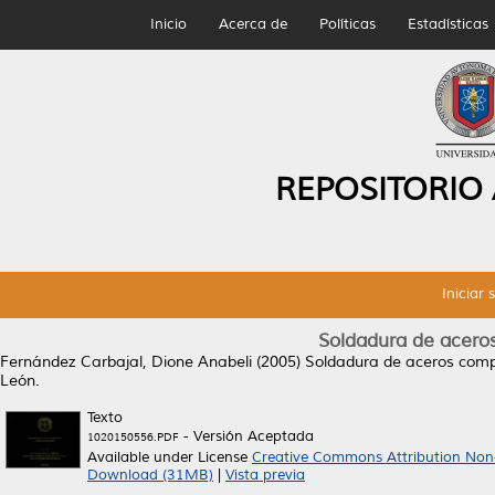
Inicio
Acerca de
Políticas
Estadísticas
REPOSITORIO
Iniciar 
Soldadura de acero
Fernández Carbajal, Dione Anabeli
(2005)
Soldadura de aceros comp
León.
Texto
- Versión Aceptada
1020150556.PDF
Available under License
Creative Commons Attribution Non
Download (31MB)
|
Vista previa