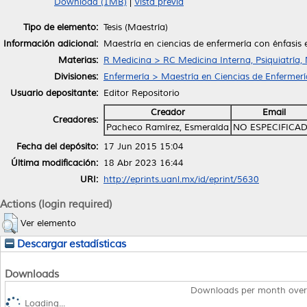
Download (1MB)
|
Vista previa
Tipo de elemento:
Tesis (Maestría)
Información adicional:
Maestría en ciencias de enfermería con énfasis
Materias:
R Medicina > RC Medicina Interna, Psiquiatría,
Divisiones:
Enfermería > Maestría en Ciencias de Enfermerí
Usuario depositante:
Editor Repositorio
Creador
Email
Creadores:
Pacheco Ramírez, Esmeralda
NO ESPECIFICA
Fecha del depósito:
17 Jun 2015 15:04
Última modificación:
18 Abr 2023 16:44
URI:
http://eprints.uanl.mx/id/eprint/5630
Actions (login required)
Ver elemento
Descargar estadísticas
Downloads
Downloads per month over
Loading...