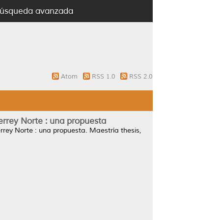
úsqueda avanzada
Atom
RSS 1.0
RSS 2.0
errey Norte : una propuesta
errey Norte : una propuesta.
Maestría thesis,