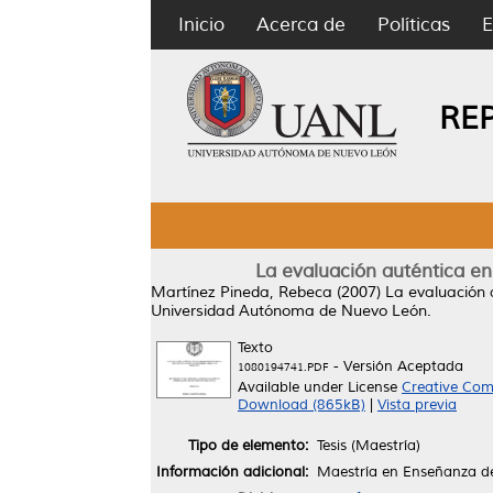
Inicio
Acerca de
Políticas
E
RE
La evaluación auténtica en 
Martínez Pineda, Rebeca
(2007)
La evaluación a
Universidad Autónoma de Nuevo León.
Texto
- Versión Aceptada
1080194741.PDF
Available under License
Creative Com
Download (865kB)
|
Vista previa
Tipo de elemento:
Tesis (Maestría)
Información adicional:
Maestría en Enseñanza d