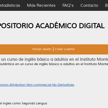
stadísticas
Más Recientes
FAQ's
Contacto
B
POSITORIO ACADÉMICO DIGITAL
Iniciar sesión
Crear cuenta
un curso de inglés básico a adultos en el Instituto Mont
uténtica en un curso de inglés básico a adultos en el Instituto Mont
mons Attribution Non-commercial No Derivatives
.
el Ingles como Segunda Lengua