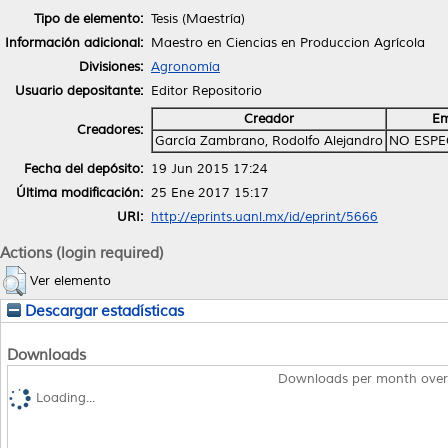
Tipo de elemento:
Tesis (Maestría)
Información adicional:
Maestro en Ciencias en Produccion Agrícola
Divisiones:
Agronomía
Usuario depositante:
Editor Repositorio
Creador
Em
Creadores:
García Zambrano, Rodolfo Alejandro
NO ESPE
Fecha del depósito:
19 Jun 2015 17:24
Última modificación:
25 Ene 2017 15:17
URI:
http://eprints.uanl.mx/id/eprint/5666
Actions (login required)
Ver elemento
Descargar estadísticas
Downloads
Downloads per month over
Loading...