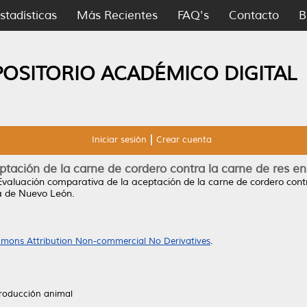
stadísticas
Más Recientes
FAQ's
Contacto
B
POSITORIO ACADÉMICO DIGITAL
Iniciar sesión
Crear cuenta
ptación de la carne de cordero contra la carne de res e
Evaluación comparativa de la aceptación de la carne de cordero cont
a de Nuevo León.
mons Attribution Non-commercial No Derivatives
.
producción animal