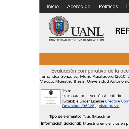
Inicio
Acerca de
Políticas
E
RE
Evaluación comparativa de la ace
Fernández González, María Auxiliadora
(2010)
México.
Maestría thesis, Universidad Autónom
Texto
- Versión Aceptada
1080194465.PDF
Available under License
Creative Com
Download (363kB)
|
Vista previa
Tipo de elemento:
Tesis (Maestría)
Información adicional:
Maestría en ciencias en 