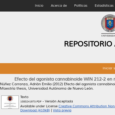
Inicio
Acerca de
Políticas
Estadísticas
REPOSITORIO
Iniciar 
Efecto del agonista cannabinoide WIN 212-2 en 
Núñez Carranza, Adrián Emilio
(2012)
Efecto del agonista cannabino
Maestría thesis, Universidad Autónoma de Nuevo León.
Texto
- Versión Aceptada
1080241973.PDF
Available under License
Creative Commons Attribution Non
Download (410kB)
|
Vista previa