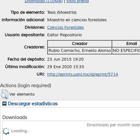
Download (210MB)
|
Vista previa
Tipo de elemento:
Tesis (Maestría)
Información adicional:
Maestría en ciencias forestales
Divisiones:
Ciencias Forestales
Usuario depositante:
Editor Repositorio
Creador
Email
Creadores:
Rubio Camacho, Ernesto Alonso
NO ESPECIF
Fecha del depósito:
23 Jun 2015 19:20
Última modificación:
29 Ene 2020 15:33
URI:
http://eprints.uanl.mx/id/eprint/5714
Actions (login required)
Ver elemento
Descargar estadísticas
Downloads
Downloads per month over
Loading...