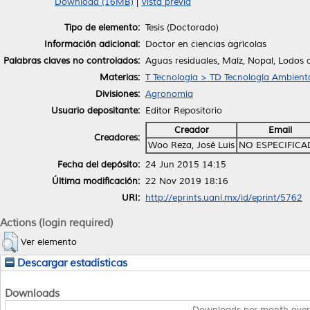
Download (16MB)
|
Vista previa
Tipo de elemento:
Tesis (Doctorado)
Información adicional:
Doctor en ciencias agrícolas
Palabras claves no controlados:
Aguas residuales, Maíz, Nopal, Lodos 
Materias:
T Tecnología > TD Tecnología Ambiental
Divisiones:
Agronomía
Usuario depositante:
Editor Repositorio
Creador
Email
Creadores:
Woo Reza, José Luis
NO ESPECIFIC
Fecha del depósito:
24 Jun 2015 14:15
Última modificación:
22 Nov 2019 18:16
URI:
http://eprints.uanl.mx/id/eprint/5762
Actions (login required)
Ver elemento
Descargar estadísticas
Downloads
Downloads per month over