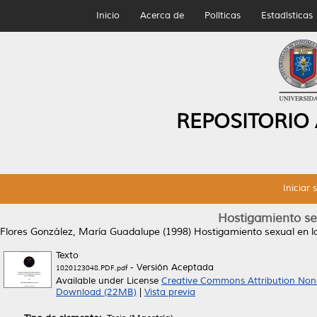
Inicio
Acerca de
Políticas
Estadísticas
REPOSITORIO
Iniciar 
Hostigamiento se
Flores González, María Guadalupe
(1998)
Hostigamiento sexual en l
Texto
- Versión Aceptada
1020123048.PDF.pdf
Available under License
Creative Commons Attribution Non
Download (22MB)
|
Vista previa