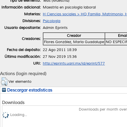
Tipo de elemento:
Tesis (Maestría)
Información adicional:
Maestría en psicología laboral
Materias:
H Ciencias sociales > HQ Familia, Matrimonio, 
Divisiones:
Psicología
Usuario depositante:
Admin Eprints
Creador
Emai
Creadores:
Flores González, María Guadalupe
NO ESPECI
Fecha del depósito:
22 Ago 2011 18:39
Última modificación:
27 Nov 2019 15:36
URI:
http://eprints.uanl.mx/id/eprint/577
Actions (login required)
Ver elemento
Descargar estadísticas
Downloads
Downloads per month over
Loading...