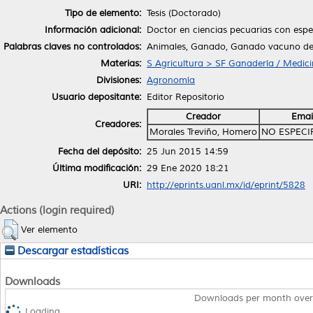
Tipo de elemento:
Tesis (Doctorado)
Información adicional:
Doctor en ciencias pecuarias con espe
Palabras claves no controlados:
Animales, Ganado, Ganado vacuno de
Materias:
S Agricultura > SF Ganadería / Medici
Divisiones:
Agronomía
Usuario depositante:
Editor Repositorio
Creador
Emai
Creadores:
Morales Treviño, Homero
NO ESPECI
Fecha del depósito:
25 Jun 2015 14:59
Última modificación:
29 Ene 2020 18:21
URI:
http://eprints.uanl.mx/id/eprint/5828
Actions (login required)
Ver elemento
Descargar estadísticas
Downloads
Downloads per month over
Loading...