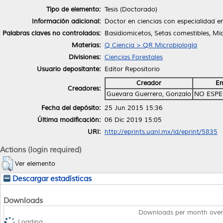
Tipo de elemento:
Tesis (Doctorado)
Información adicional:
Doctor en ciencias con especialidad e
Palabras claves no controlados:
Basidiomicetos, Setas comestibles, Mic
Materias:
Q Ciencia > QR Microbiología
Divisiones:
Ciencias Forestales
Usuario depositante:
Editor Repositorio
Creador
Em
Creadores:
Guevara Guerrero, Gonzalo
NO ESPE
Fecha del depósito:
25 Jun 2015 15:36
Última modificación:
06 Dic 2019 15:05
URI:
http://eprints.uanl.mx/id/eprint/5835
Actions (login required)
Ver elemento
Descargar estadísticas
Downloads
Downloads per month over
Loading...