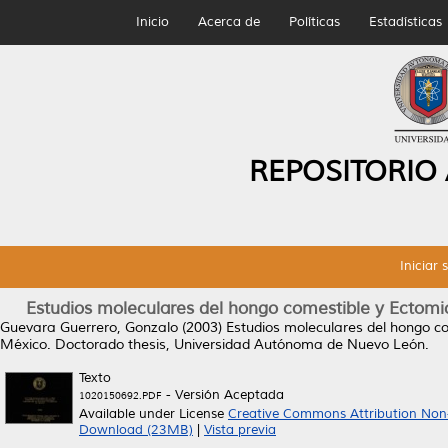
Inicio
Acerca de
Políticas
Estadísticas
REPOSITORIO
Iniciar 
Estudios moleculares del hongo comestible y Ectomi
Guevara Guerrero, Gonzalo
(2003)
Estudios moleculares del hongo co
México.
Doctorado thesis, Universidad Autónoma de Nuevo León.
Texto
- Versión Aceptada
1020150692.PDF
Available under License
Creative Commons Attribution Non
Download (23MB)
|
Vista previa