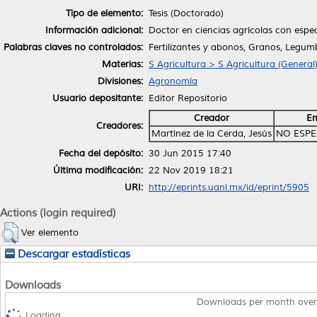
Tipo de elemento:
Tesis (Doctorado)
Información adicional:
Doctor en ciencias agrícolas con espe
Palabras claves no controlados:
Fertilizantes y abonos, Granos, Legumb
Materias:
S Agricultura > S Agricultura (General
Divisiones:
Agronomía
Usuario depositante:
Editor Repositorio
Creador
Em
Creadores:
Martínez de la Cerda, Jesús
NO ESPE
Fecha del depósito:
30 Jun 2015 17:40
Última modificación:
22 Nov 2019 18:21
URI:
http://eprints.uanl.mx/id/eprint/5905
Actions (login required)
Ver elemento
Descargar estadísticas
Downloads
Downloads per month over
Loading...