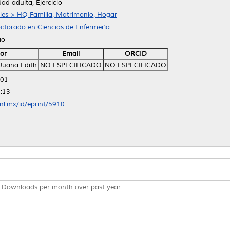
dad adulta, Ejercicio
ales > HQ Familia, Matrimonio, Hogar
ctorado en Ciencias de Enfermería
io
or
Email
ORCID
Juana Edith
NO ESPECIFICADO
NO ESPECIFICADO
:01
:13
anl.mx/id/eprint/5910
Downloads per month over past year