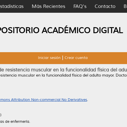
stadísticas
Más Recientes
FAQ's
Contacto
B
POSITORIO ACADÉMICO DIGITAL
Iniciar sesión
Crear cuenta
de resistencia muscular en la funcionalidad física del ad
resistencia muscular en la funcionalidad física del adulto mayor.
Doctor
mons Attribution Non-commercial No Derivatives
.
)
as de enfermería.