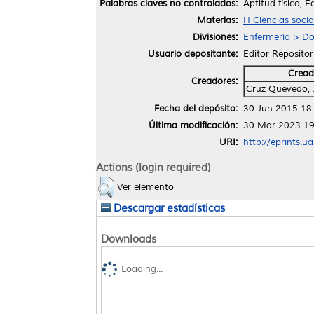
Palabras claves no controlados:
Aptitud física, E
Materias:
H Ciencias soci
Divisiones:
Enfermería > Do
Usuario depositante:
Editor Repositor
Cread
Creadores:
Cruz Quevedo, 
Fecha del depósito:
30 Jun 2015 18
Última modificación:
30 Mar 2023 19
URI:
http://eprints.u
Actions (login required)
Ver elemento
Descargar estadísticas
Downloads
Loading...