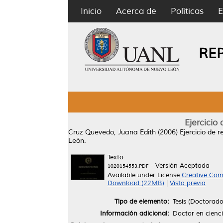
Inicio
Acerca de
Políticas
E
RE
Ejercicio 
Cruz Quevedo, Juana Edith
(2006)
Ejercicio de 
León.
Texto
- Versión Aceptada
1020154553.PDF
Available under License
Creative Com
Download (22MB)
|
Vista previa
Tipo de elemento:
Tesis (Doctorado
Información adicional:
Doctor en cienci