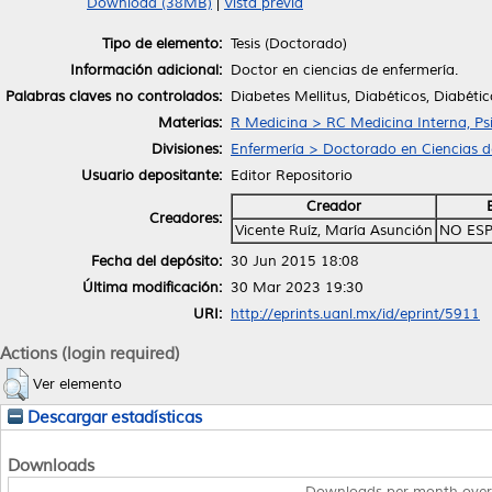
Download (38MB)
|
Vista previa
Tipo de elemento:
Tesis (Doctorado)
Información adicional:
Doctor en ciencias de enfermería.
Palabras claves no controlados:
Diabetes Mellitus, Diabéticos, Diabétic
Materias:
R Medicina > RC Medicina Interna, Psi
Divisiones:
Enfermería > Doctorado en Ciencias d
Usuario depositante:
Editor Repositorio
Creador
Creadores:
Vicente Ruíz, María Asunción
NO ESP
Fecha del depósito:
30 Jun 2015 18:08
Última modificación:
30 Mar 2023 19:30
URI:
http://eprints.uanl.mx/id/eprint/5911
Actions (login required)
Ver elemento
Descargar estadísticas
Downloads
Downloads per month over