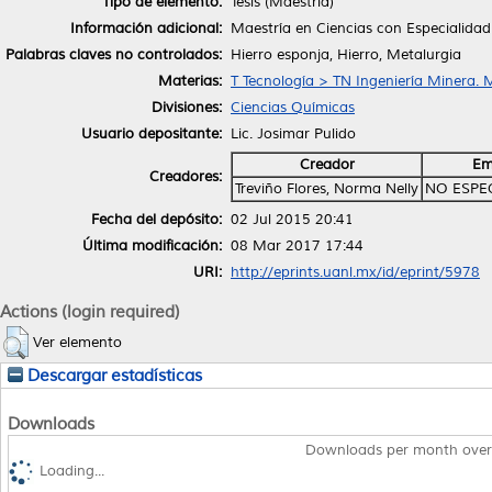
Tipo de elemento:
Tesis (Maestría)
Información adicional:
Maestría en Ciencias con Especialida
Palabras claves no controlados:
Hierro esponja, Hierro, Metalurgia
Materias:
T Tecnología > TN Ingeniería Minera. 
Divisiones:
Ciencias Químicas
Usuario depositante:
Lic. Josimar Pulido
Creador
Em
Creadores:
Treviño Flores, Norma Nelly
NO ESPE
Fecha del depósito:
02 Jul 2015 20:41
Última modificación:
08 Mar 2017 17:44
URI:
http://eprints.uanl.mx/id/eprint/5978
Actions (login required)
Ver elemento
Descargar estadísticas
Downloads
Downloads per month over
Loading...