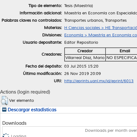
Tipo de elemento:
Tesis (Maestría)
Información adicional:
Maestría en Economía con Especialida
Palabras claves no controlados:
Transportes urbanos, Transportes
Materias:
H Ciencias sociales > HE Transportac
Divisiones:
Economía > Maestría en Economía con
Usuario depositante:
Editor Repositorio
Creador
Email
Creadores:
Villarreal Díaz, Mario
NO ESPECIFIC
Fecha del depósito:
03 Jul 2015 15:20
Última modificación:
26 Nov 2019 20:09
URI:
http://eprints.uanl.mx/id/eprint/6013
Actions (login required)
Ver elemento
Descargar estadísticas
Downloads
Downloads per month over
Loading...