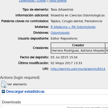
Download (10MB)
|
Vista previa
Tipo de elemento:
Tesis (Maestría)
Información adicional:
Maestría en Ciencias Odontologícas
Palabras claves no controlados:
Tejidos, Cirugía dental, Periodoncia
Materias:
R Medicina > RK Odontología
Divisiones:
Odontología
Usuario depositante:
Editor Repositorio
Creador
Creadores:
Herrera Rodríguez, Adriana Mayela
N
Fecha del depósito:
03 Jul 2015 15:34
Última modificación:
02 Mayo 2017 13:33
URI:
http://eprints.uanl.mx/id/eprint/6014
Actions (login required)
Ver elemento
Descargar estadísticas
Downloads
Downloads per month over