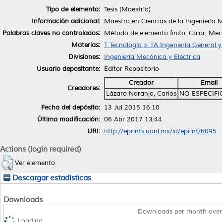
Tipo de elemento:
Tesis (Maestría)
Información adicional:
Maestro en Ciencias de la Ingeniería 
Palabras claves no controlados:
Método de elemento finito, Calor, Mec
Materias:
T Tecnología > TA Ingeniería General y 
Divisiones:
Ingeniería Mecánica y Eléctrica
Usuario depositante:
Editor Repositorio
Creador
Email
Creadores:
Lázaro Naranjo, Carlos
NO ESPECIF
Fecha del depósito:
13 Jul 2015 16:10
Última modificación:
06 Abr 2017 13:44
URI:
http://eprints.uanl.mx/id/eprint/6095
Actions (login required)
Ver elemento
Descargar estadísticas
Downloads
Downloads per month over
Loading...