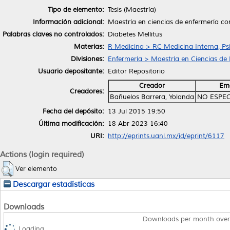
Tipo de elemento:
Tesis (Maestría)
Información adicional:
Maestría en ciencias de enfermería co
Palabras claves no controlados:
Diabetes Mellitus
Materias:
R Medicina > RC Medicina Interna, Psi
Divisiones:
Enfermería > Maestría en Ciencias de
Usuario depositante:
Editor Repositorio
Creador
Ema
Creadores:
Bañuelos Barrera, Yolanda
NO ESPEC
Fecha del depósito:
13 Jul 2015 19:50
Última modificación:
18 Abr 2023 16:40
URI:
http://eprints.uanl.mx/id/eprint/6117
Actions (login required)
Ver elemento
Descargar estadísticas
Downloads
Downloads per month over
Loading...