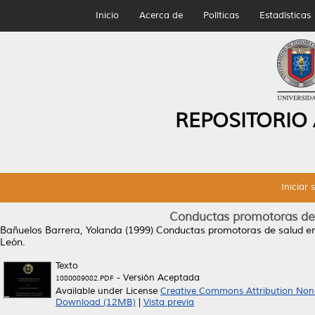
Inicio
Acerca de
Políticas
Estadísticas
REPOSITORIO
Iniciar 
Conductas promotoras de 
Bañuelos Barrera, Yolanda
(1999)
Conductas promotoras de salud en 
León.
Texto
- Versión Aceptada
1080089082.PDF
Available under License
Creative Commons Attribution Non
Download (12MB)
|
Vista previa