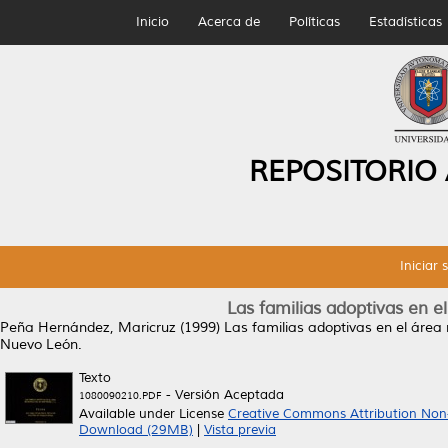
Inicio
Acerca de
Políticas
Estadísticas
REPOSITORIO
Iniciar 
Las familias adoptivas en e
Peña Hernández, Maricruz
(1999)
Las familias adoptivas en el área
Nuevo León.
Texto
- Versión Aceptada
1080090210.PDF
Available under License
Creative Commons Attribution Non
Download (29MB)
|
Vista previa