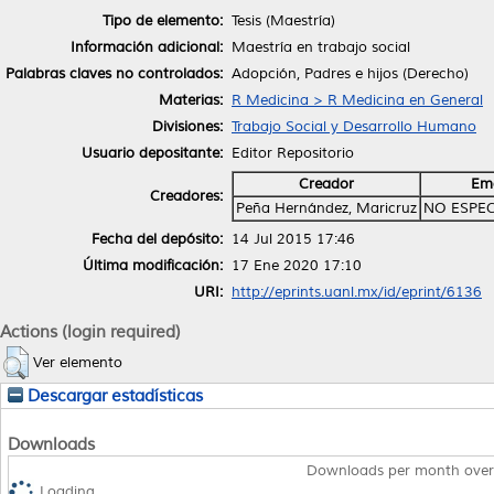
Tipo de elemento:
Tesis (Maestría)
Información adicional:
Maestría en trabajo social
Palabras claves no controlados:
Adopción, Padres e hijos (Derecho)
Materias:
R Medicina > R Medicina en General
Divisiones:
Trabajo Social y Desarrollo Humano
Usuario depositante:
Editor Repositorio
Creador
Ema
Creadores:
Peña Hernández, Maricruz
NO ESPEC
Fecha del depósito:
14 Jul 2015 17:46
Última modificación:
17 Ene 2020 17:10
URI:
http://eprints.uanl.mx/id/eprint/6136
Actions (login required)
Ver elemento
Descargar estadísticas
Downloads
Downloads per month over
Loading...