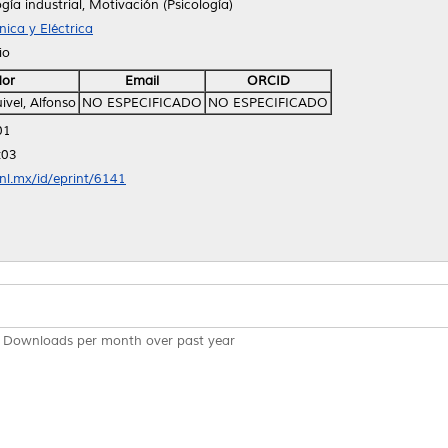
ogía industrial, Motivación (Psicología)
ica y Eléctrica
io
dor
Email
ORCID
vel, Alfonso
NO ESPECIFICADO
NO ESPECIFICADO
01
:03
anl.mx/id/eprint/6141
Downloads per month over past year