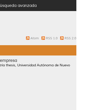
úsqueda avanzada
Atom
RSS 1.0
RSS 2.0
a empresa
ía thesis, Universidad Autónoma de Nuevo