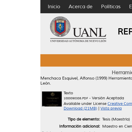
Inicio
Acerca de
Políticas
E
RE
Herramie
Menchaca Esquivel, Alfonso
(1999)
Herramienta
León.
Texto
- Versión Aceptada
1080090386.PDF
Available under License
Creative Com
Download (21MB)
|
Vista previa
Tipo de elemento:
Tesis (Maestría)
Información adicional:
Maestro en Cienc