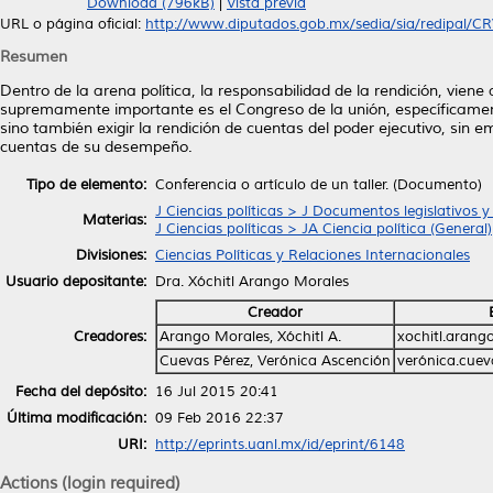
Download (796kB)
|
Vista previa
URL o página oficial:
http://www.diputados.gob.mx/sedia/sia/redipal/CRV
Resumen
Dentro de la arena política, la responsabilidad de la rendición, vien
supremamente importante es el Congreso de la unión, específicament
sino también exigir la rendición de cuentas del poder ejecutivo, si
cuentas de su desempeño.
Tipo de elemento:
Conferencia o artículo de un taller. (Documento)
J Ciencias políticas > J Documentos legislativos y
Materias:
J Ciencias políticas > JA Ciencia política (General)
Divisiones:
Ciencias Políticas y Relaciones Internacionales
Usuario depositante:
Dra. Xóchitl Arango Morales
Creador
Creadores:
Arango Morales, Xóchitl A.
xochitl.aran
Cuevas Pérez, Verónica Ascención
verónica.cue
Fecha del depósito:
16 Jul 2015 20:41
Última modificación:
09 Feb 2016 22:37
URI:
http://eprints.uanl.mx/id/eprint/6148
Actions (login required)