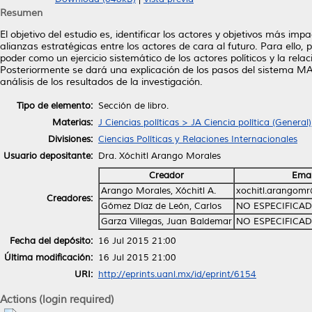
Resumen
El objetivo del estudio es, identificar los actores y objetivos más imp
alianzas estratégicas entre los actores de cara al futuro. Para ello, 
poder como un ejercicio sistemático de los actores políticos y la relac
Posteriormente se dará una explicación de los pasos del sistema MAC
análisis de los resultados de la investigación.
Tipo de elemento:
Sección de libro.
Materias:
J Ciencias políticas > JA Ciencia política (General)
Divisiones:
Ciencias Políticas y Relaciones Internacionales
Usuario depositante:
Dra. Xóchitl Arango Morales
Creador
Emai
Arango Morales, Xóchitl A.
xochitl.arangom
Creadores:
Gómez Díaz de León, Carlos
NO ESPECIFICA
Garza Villegas, Juan Baldemar
NO ESPECIFICA
Fecha del depósito:
16 Jul 2015 21:00
Última modificación:
16 Jul 2015 21:00
URI:
http://eprints.uanl.mx/id/eprint/6154
Actions (login required)