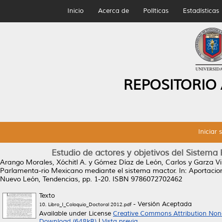
Inicio
Acerca de
Políticas
Estadísticas
REPOSITORIO
Iniciar 
Estudio de actores y objetivos del Sistem
Arango Morales, Xóchitl A.
y
Gómez Díaz de León, Carlos
y
Garza Vi
Parlamenta-rio Mexicano mediante el sistema mactor.
In: Aportacio
Nuevo León, Tendencias, pp. 1-20. ISBN 9786072702462
Texto
- Versión Aceptada
10. Libro_I_Coloquio_Doctoral 2012.pdf
Available under License
Creative Commons Attribution Non
Download (648kB)
|
Vista previa