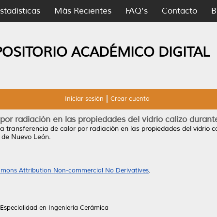
stadísticas
Más Recientes
FAQ's
Contacto
B
POSITORIO ACADÉMICO DIGITAL
Iniciar sesión
Crear cuenta
 por radiación en las propiedades del vidrio calizo duran
a transferencia de calor por radiación en las propiedades del vidrio
 de Nuevo León.
mons Attribution Non-commercial No Derivatives
.
Especialidad en Ingeniería Cerámica