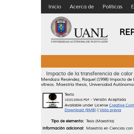
Inicio
Acerca de
Políticas
E
RE
Impacto de la transferencia de calor
Mendoza Reséndez, Raquel
(1998)
Impacto de l
vítreos.
Maestría thesis, Universidad Autónoma
Texto
- Versión Aceptada
1020120843.PDF
Available under License
Creative Com
Download (9MB)
|
Vista previa
Tipo de elemento:
Tesis (Maestría)
Información adicional:
Maestría en Ciencias con 