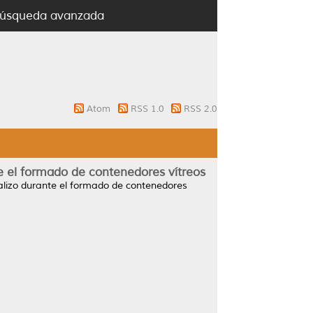
úsqueda avanzada
Atom
RSS 1.0
RSS 2.0
te el formado de contenedores vítreos
 calizo durante el formado de contenedores