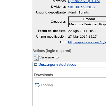
Materias:
Q Ciencia > QC Física
Divisiones:
Ciencias Químicas
Usuario depositante:
Admin Eprints
Creador
Creadores:
Mendoza Reséndez, Raqu
Fecha del depósito:
22 Ago 2011 18:22
Última modificación:
27 Mar 2017 15:27
URI:
http://eprints.uanl.mx/id/
Actions (login required)
Ver elemento
Descargar estadísticas
Downloads
Loading...