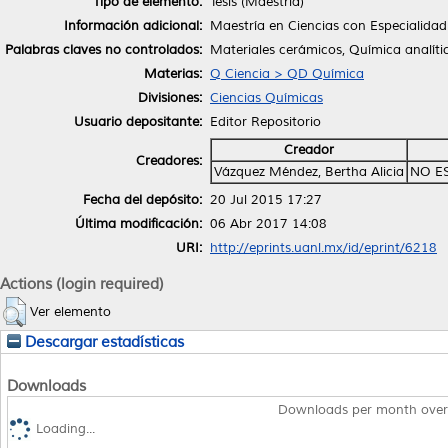
Tipo de elemento:
Tesis (Maestría)
Información adicional:
Maestría en Ciencias con Especialidad
Palabras claves no controlados:
Materiales cerámicos, Química analíti
Materias:
Q Ciencia > QD Química
Divisiones:
Ciencias Químicas
Usuario depositante:
Editor Repositorio
Creador
Creadores:
Vázquez Méndez, Bertha Alicia
NO E
Fecha del depósito:
20 Jul 2015 17:27
Última modificación:
06 Abr 2017 14:08
URI:
http://eprints.uanl.mx/id/eprint/6218
Actions (login required)
Ver elemento
Descargar estadísticas
Downloads
Downloads per month over
Loading...