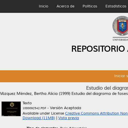
Inicio
Acerca de
Políticas
Estadísticas
REPOSITORIO
Iniciar 
Estudio del diag
Vázquez Méndez, Bertha Alicia
(1999)
Estudio del diagrama de fas
Texto
- Versión Aceptada
1080092542.PDF
Available under License
Creative Commons Attribution Non
Download (11MB)
|
Vista previa