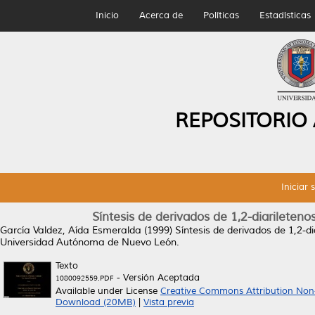
Inicio
Acerca de
Políticas
Estadísticas
REPOSITORIO
Iniciar 
Síntesis de derivados de 1,2-diarilete
García Valdez, Aída Esmeralda
(1999)
Síntesis de derivados de 1,2-d
Universidad Autónoma de Nuevo León.
Texto
- Versión Aceptada
1080092559.PDF
Available under License
Creative Commons Attribution Non
Download (20MB)
|
Vista previa