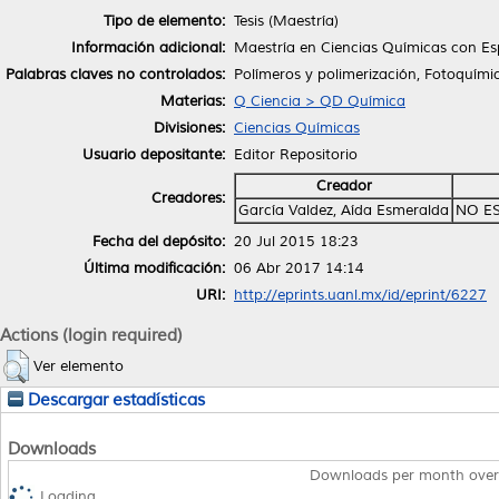
Tipo de elemento:
Tesis (Maestría)
Información adicional:
Maestría en Ciencias Químicas con Es
Palabras claves no controlados:
Polímeros y polimerización, Fotoquími
Materias:
Q Ciencia > QD Química
Divisiones:
Ciencias Químicas
Usuario depositante:
Editor Repositorio
Creador
Creadores:
García Valdez, Aída Esmeralda
NO E
Fecha del depósito:
20 Jul 2015 18:23
Última modificación:
06 Abr 2017 14:14
URI:
http://eprints.uanl.mx/id/eprint/6227
Actions (login required)
Ver elemento
Descargar estadísticas
Downloads
Downloads per month over
Loading...