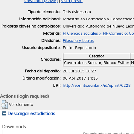
Download (32MB)
|
Vista previa
Tipo de elemento:
Tesis (Maestría)
Información adicional:
Maestría en Formación y Capacitaci
Palabras claves no controlados:
Universidad Autónoma de Nuevo León.
Materias:
H Ciencias sociales > HF Comercio: C
Divisiones:
Filosofía y Letras
Usuario depositante:
Editor Repositorio
Creador
Creadores:
Covarrubias Salazar, Blanca Esther
N
Fecha del depósito:
20 Jul 2015 18:27
Última modificación:
06 Abr 2017 14:15
URI:
http://eprints.uanl.mx/id/eprint/6228
Actions (login required)
Ver elemento
Descargar estadísticas
Downloads
Downloads per month over